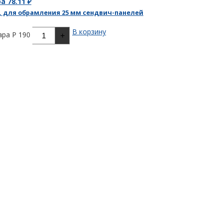
ра
78.11
₽
, для обрамления 25 мм сендвич-панелей
В корзину
ра P 190
+