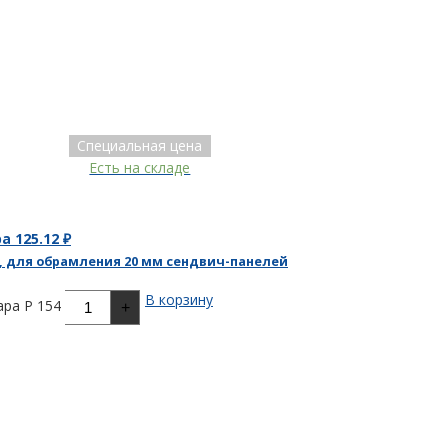
Специальная цена
Есть на складе
ра
125.12
₽
, для обрамления 20 мм сендвич-панелей
В корзину
ра P 154
+