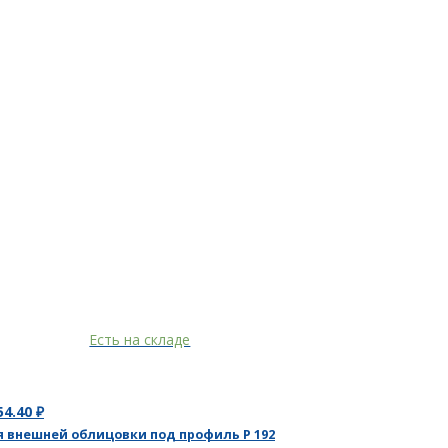
Есть на складе
54.40
₽
я внешней облицовки под профиль
P 192