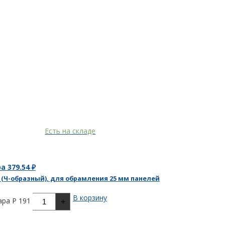
Есть на складе
ра
379.54
₽
(Ч-образный), для обрамления 25 мм панелей
В корзину
ра P 191
+