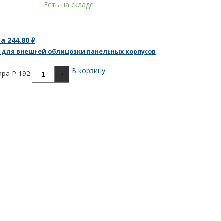
Есть на складе
ра
244.80
₽
для внешней облицовки панельных корпусов
В корзину
ра P 192
+