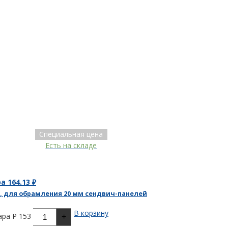
Специальная цена
Есть на складе
ра
164.13
₽
, для обрамления 20 мм сендвич-панелей
В корзину
ра P 153
+