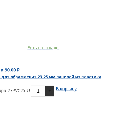
Есть на складе
ра
90.00
₽
 для обрамления 23-25 мм панелей из пластика
В корзину
ара 27PVC25-U
+