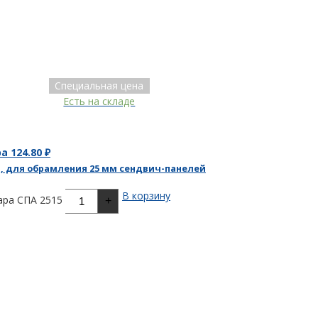
Специальная цена
Есть на складе
ра
124.80
₽
, для обрамления 25 мм сендвич-панелей
В корзину
ара СПА 2515
+