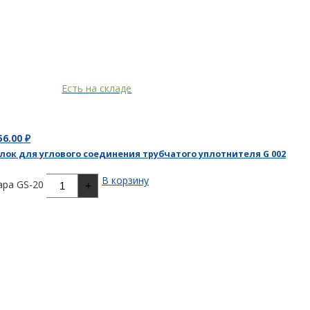
Есть на складе
56.00
₽
лок для углового соединения трубчатого уплотнителя
G 002
В корзину
ара GS-20
+