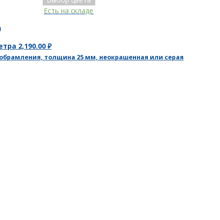
Есть на складе
0
метра
2,190.00
₽
 обрамления, толщина 25 мм, неокрашенная или серая