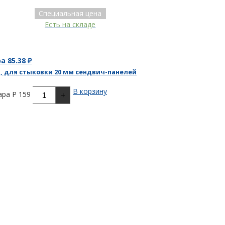
Специальная цена
Есть на складе
ра
85.38
₽
, для стыковки 20 мм сендвич-панелей
В корзину
ра P 159
+