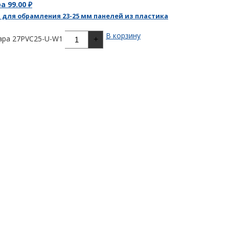
ра
99.00
₽
 для обрамления 23-25 мм панелей из пластика
В корзину
ара 27PVC25-U-W1
+