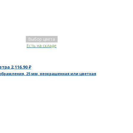
Выбор цвета
Есть на складе
метра
2,116.90
₽
обрамления, 25 мм, неокрашенная или цветная