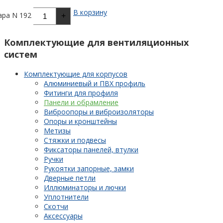
В корзину
ара N 192
+
Комплектующие для вентиляционных
систем
Комплектующие для корпусов
Алюминиевый и ПВХ профиль
Фитинги для профиля
Панели и обрамление
Виброопоры и виброизоляторы
Опоры и кронштейны
Метизы
Стяжки и подвесы
Фиксаторы панелей, втулки
Ручки
Рукоятки запорные, замки
Дверные петли
Иллюминаторы и лючки
Уплотнители
Скотчи
Аксессуары