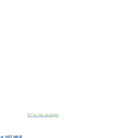
Есть на складе
ра
107.00
₽