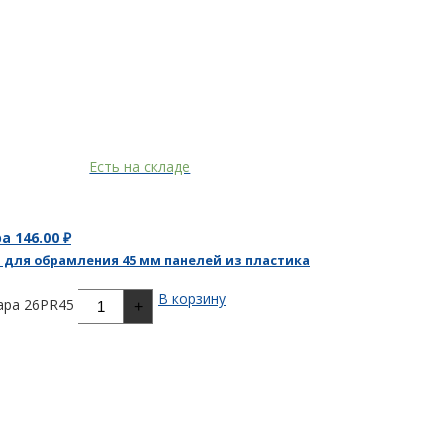
Есть на складе
ра
146.00
₽
 для обрамления 45 мм панелей из пластика
В корзину
ара 26PR45
+