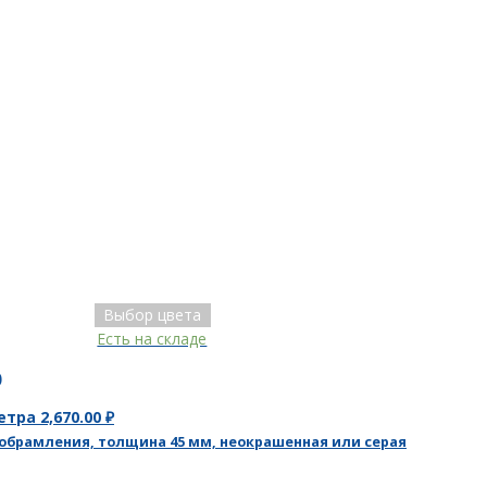
Выбор цвета
Есть на складе
0
метра
2,670.00
₽
 обрамления, толщина 45 мм, неокрашенная или серая